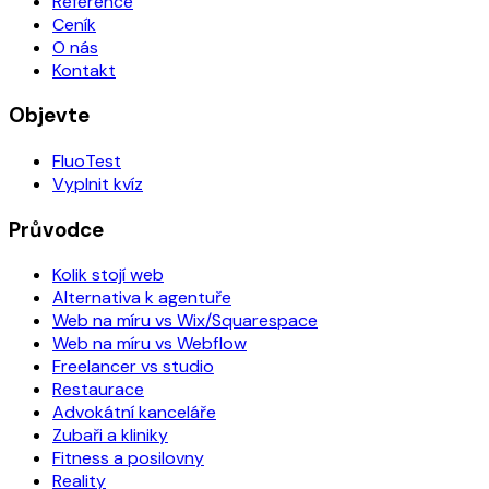
Reference
Ceník
O nás
Kontakt
Objevte
FluoTest
Vyplnit kvíz
Průvodce
Kolik stojí web
Alternativa k agentuře
Web na míru vs Wix/Squarespace
Web na míru vs Webflow
Freelancer vs studio
Restaurace
Advokátní kanceláře
Zubaři a kliniky
Fitness a posilovny
Reality