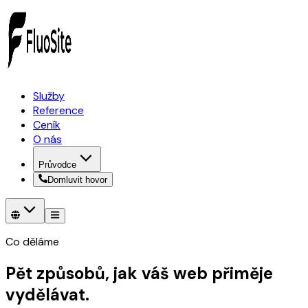
Služby
Reference
Ceník
O nás
Průvodce
Domluvit hovor
Co děláme
Pět způsobů, jak váš web přiměje
vydělávat.