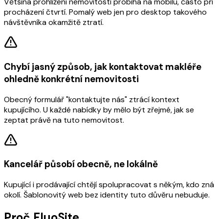
Většina prohlížení nemovitostí probíhá na mobilu, často při
procházení čtvrtí. Pomalý web jen pro desktop takového
návštěvníka okamžitě ztratí.
Chybí jasný způsob, jak kontaktovat makléře
ohledně konkrétní nemovitosti
Obecný formulář "kontaktujte nás" ztrácí kontext
kupujícího. U každé nabídky by mělo být zřejmé, jak se
zeptat právě na tuto nemovitost.
Kancelář působí obecně, ne lokálně
Kupující i prodávající chtějí spolupracovat s někým, kdo zná
okolí. Šablonovitý web bez identity tuto důvěru nebuduje.
Proč FluoSite