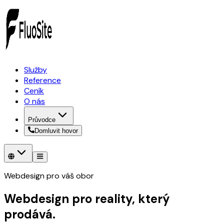
Služby
Reference
Ceník
O nás
Průvodce
Domluvit hovor
Webdesign pro váš obor
Webdesign pro reality, který
prodává.