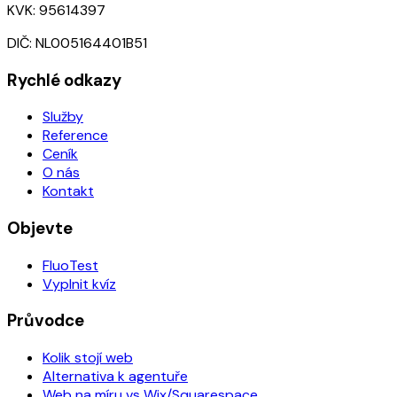
KVK: 95614397
DIČ: NL005164401B51
Rychlé odkazy
Služby
Reference
Ceník
O nás
Kontakt
Objevte
FluoTest
Vyplnit kvíz
Průvodce
Kolik stojí web
Alternativa k agentuře
Web na míru vs Wix/Squarespace