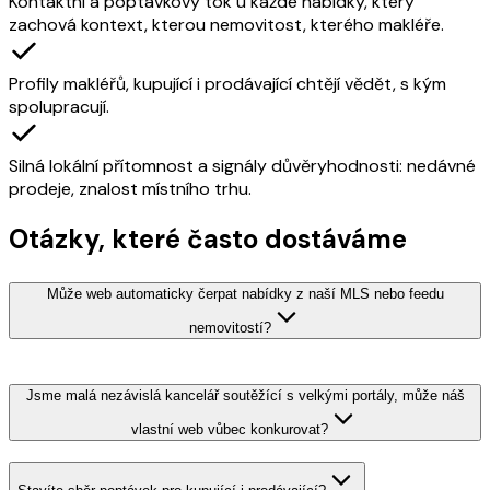
Kontaktní a poptávkový tok u každé nabídky, který
zachová kontext, kterou nemovitost, kterého makléře.
Profily makléřů, kupující i prodávající chtějí vědět, s kým
spolupracují.
Silná lokální přítomnost a signály důvěryhodnosti: nedávné
prodeje, znalost místního trhu.
Otázky, které často dostáváme
Může web automaticky čerpat nabídky z naší MLS nebo feedu
nemovitostí?
Jsme malá nezávislá kancelář soutěžící s velkými portály, může náš
vlastní web vůbec konkurovat?